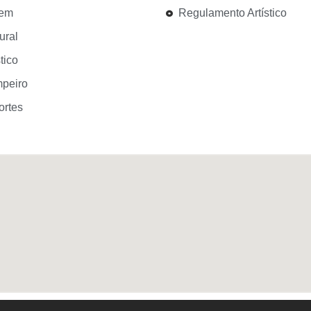
gem
Regulamento Artístico
ural
tico
peiro
ortes