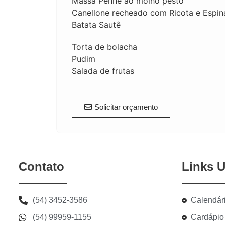
Massa Penne ao molho pesto
Canellone recheado com Ricota e Espin
Batata Sautê
Torta de bolacha
Pudim
Salada de frutas
Solicitar orçamento
Contato
Links U
(54) 3452-3586
Calendár
(54) 99959-1155
Cardápio